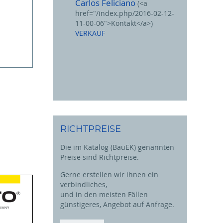
Carlos Feliciano
(<a
href="/index.php/2016-02-12-
11-00-06">Kontakt</a>)
VERKAUF
RICHTPREISE
Die im Katalog (BauEK) genannten
Preise sind Richtpreise.
Gerne erstellen wir ihnen ein
verbindliches,
und in den meisten Fällen
günstigeres, Angebot auf Anfrage.