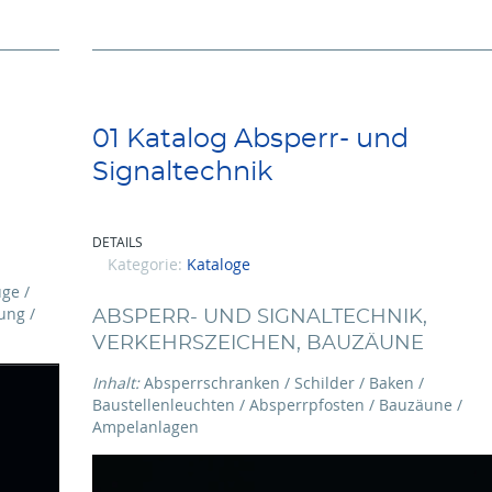
01 Katalog Absperr- und
Signaltechnik
DETAILS
Kategorie:
Kataloge
ge /
ung /
ABSPERR- UND SIGNALTECHNIK,
VERKEHRSZEICHEN, BAUZÄUNE
Inhalt:
Absperrschranken / Schilder / Baken /
Baustellenleuchten / Absperrpfosten / Bauzäune /
Ampelanlagen