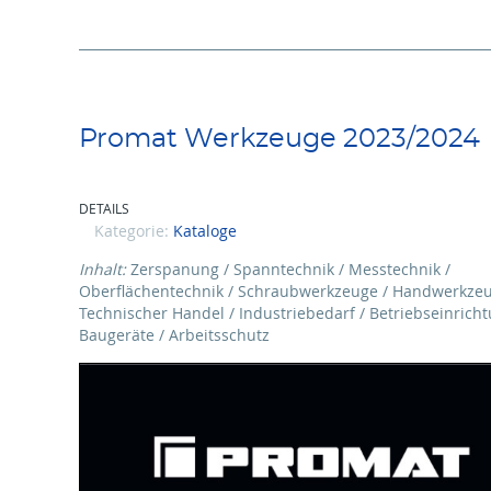
Promat Werkzeuge 2023/2024
DETAILS
Kategorie:
Kataloge
Inhalt:
Zerspanung / Spanntechnik / Messtechnik /
Oberflächentechnik / Schraubwerkzeuge / Handwerkzeu
Technischer Handel / Industriebedarf / Betriebseinricht
Baugeräte / Arbeitsschutz