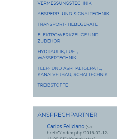
VERMESSUNGSTECHNIK
Motörsägen
ABSPERR- UND SIGNALTECHNIK
TRANSPORT- HEBEGERÄTE
ELEKTROWERKZEUGE UND
ZUBEHÖR
-
HYDRAULIK, LUFT,
WASSERTECHNIK
TEER- UND ASPHALTGERÄTE,
KANALVERBAU, SCHALTECHNIK
TREIBSTOFFE
ANSPRECHPARTNER
Carlos Feliciano
(<a
href="/index.php/2016-02-12-
11-00-06">Kontakt</a>)