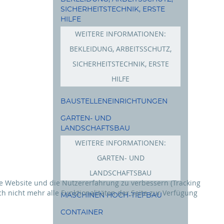
SICHERHEITSTECHNIK, ERSTE
HILFE
WEITERE INFORMATIONEN:
BEKLEIDUNG, ARBEITSSCHUTZ,
SICHERHEITSTECHNIK, ERSTE
HILFE
Schuhe
BAUSTELLENEINRICHTUNGEN
Bekleidung
GARTEN- UND
LANDSCHAFTSBAU
Arbeitsschutz
WEITERE INFORMATIONEN:
GARTEN- UND
LANDSCHAFTSBAU
ese Website und die Nutzererfahrung zu verbessern (Tracking
Rasenmäher
h nicht mehr alle Funktionalitäten der Seite zur Verfügung
MASCHINEN HOCH-TIEFBAU
Freischneider
CONTAINER
Akkus